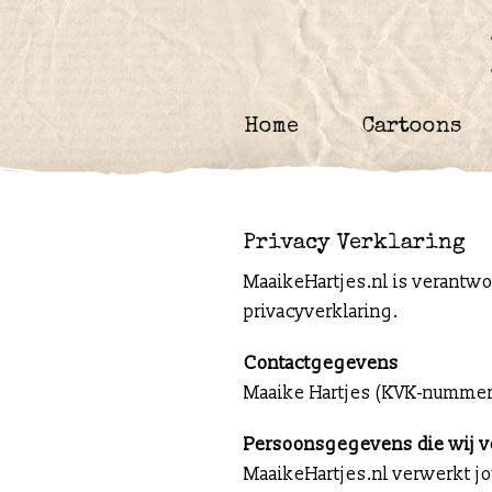
Skip
to
content
Home
Cartoons
Privacy Verklaring
MaaikeHartjes.nl is verantw
privacyverklaring.
Contactgegevens
Maaike Hartjes (KVK-nummer
Persoonsgegevens die wij 
MaaikeHartjes.nl verwerkt j