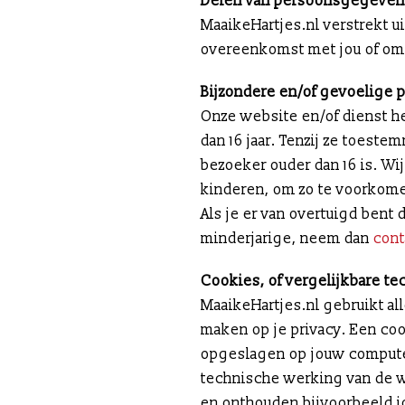
Delen van persoonsgegeven
MaaikeHartjes.nl verstrekt u
overeenkomst met jou of om 
Bijzondere en/of gevoelige
Onze website en/of dienst h
dan 16 jaar. Tenzij ze toest
bezoeker ouder dan 16 is. Wij
kinderen, om zo te voorkom
Als je er van overtuigd ben
minderjarige, neem dan
cont
Cookies, of vergelijkbare te
MaaikeHartjes.nl gebruikt al
maken op je privacy. Een coo
opgeslagen op jouw computer,
technische werking van de w
en onthouden bijvoorbeeld j