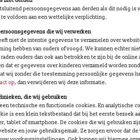
s met derden
itsluitend persoonsgegevens aan derden als dit nodig is 
te voldoen aan een wettelijke verplichting.
 persoonsgegevens die wij verwerken
eeft niet de intentie gegevens te verzamelen over websit
emming hebben van ouders of voogd. We kunnen echter nie
 raden ouders dan ook aan betrokken te zijn bij de online 
en dat er gegevens over kinderen verzameld worden zond
t dat wij zonder die toestemming persoonlijke gegevens 
act op
, dan verwijderen wij deze informatie.
chnieken, die wij gebruiken
leen technische en functionele cookies. En analytische c
kie is een klein tekstbestand dat bij het eerste bezoek 
 tablet of smartphone. De cookies die wij gebruiken zij
ebsite en jouw gebruiksgemak. Ze zorgen ervoor dat de
ouw voorkeursinstellingen. Ook kunnen wij hiermee onze