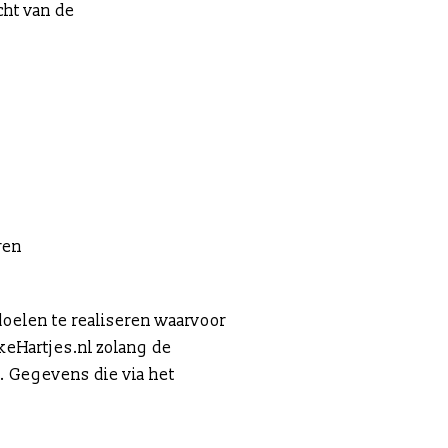
cht van de
ren
doelen te realiseren waarvoor
eHartjes.nl zolang de
n. Gegevens die via het