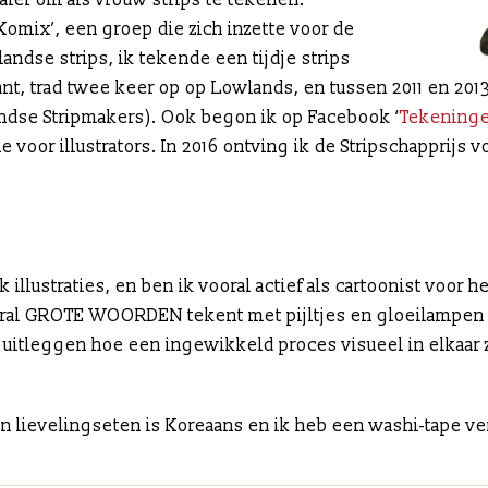
ler om als vrouw strips te tekenen.
Komix’, een groep die zich inzette voor de
andse strips, ik tekende een tijdje strips
t, trad twee keer op op Lowlands, en tussen 2011 en 2013
dse Stripmakers). Ook begon ik op Facebook ‘
Tekening
ie voor illustrators. In 2016 ontving ik de Stripschapprijs
k illustraties, en ben ik vooral actief als cartoonist voor h
 vooral GROTE WOORDEN tekent met pijltjes en gloeilampe
k uitleggen hoe een ingewikkeld proces visueel in elkaar 
ijn lievelingseten is Koreaans en ik heb een washi-tape ve