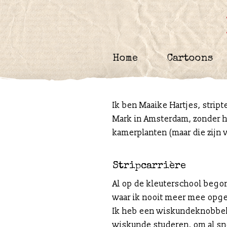
Skip
to
content
Home
Cartoons
Ik ben Maaike Hartjes, stript
Mark in Amsterdam, zonder h
kamerplanten (maar die zijn 
Stripcarrière
Al op de kleuterschool begon
waar ik nooit meer mee opg
Ik heb een wiskundeknobbel, 
wiskunde studeren, om al sne